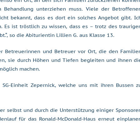
enso ein Ort, an den sich Familien zurückziehen können
n Behandlung unterziehen muss. Viele der Betroffene
cht bekannt, dass es dort ein solches Angebot gibt. Ic
. Es ist tröstlich zu wissen, dass es – trotz des traurige
.“, so die Abiturientin Lillien G. aus Klasse 13.
 Betreuerinnen und Betreuer vor Ort, die den Familie
n, sie durch Höhen und Tiefen begleiten und ihnen di
 möglich machen.
 SG-Einheit Zepernick, welche uns mit ihren Bussen z
r selbst und durch die Unterstützung einiger Sponsore
enlauf für das Ronald-McDonald-Haus erneut einplane