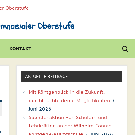
ymnasialer Oberstufe
KONTAKT
Suc
öff
AKTUELLE BEITRÄGE
Mit Röntgenblick in die Zukunft,
durchleuchte deine Möglichkeiten
3.
Juni 2026
Spendenaktion von Schülern und
Lehrkräften an der Wilhelm-Conrad-
r
Röntgen-Gesamtschule
3. Juni 2026