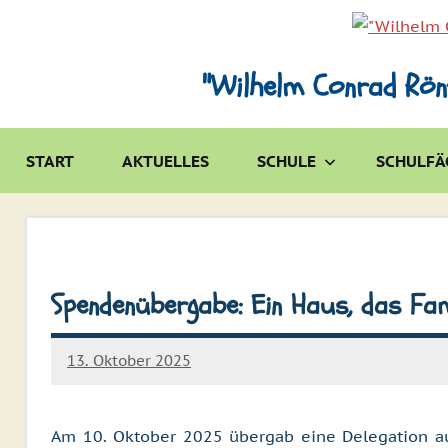
Zum
Inhalt
springen
"Wilhelm Conrad Rön
START
AKTUELLES
SCHULE
SCHULFÄ
Spendenübergabe: Ein Haus, das Famil
13. Oktober 2025
Christian
Polinna
Am 10. Oktober 2025 übergab eine Delegation aus