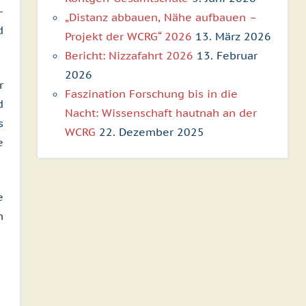
-
„Distanz abbauen, Nähe aufbauen –
d
Projekt der WCRG“ 2026
13. März 2026
Bericht: Nizzafahrt 2026
13. Februar
2026
r
Faszination Forschung bis in die
d
Nacht: Wissenschaft hautnah an der
s
WCRG
22. Dezember 2025
e
e
n