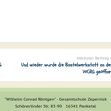
Nächster Beitrag
G
Und wieder wurde die Bastelwerkstatt an de
WCRG geöffne
"Wilhelm Conrad Röntgen" - Gesamtschule Zepernick
Schönerlinder Str. 83-90 16341 Panketal